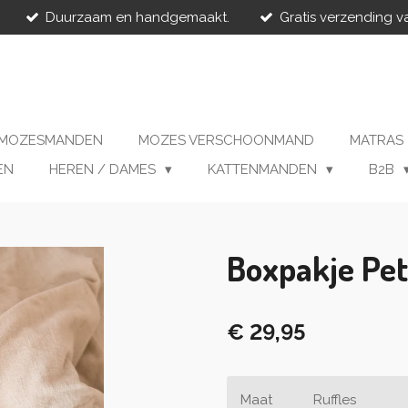
Duurzaam en handgemaakt.
Gratis verzending v
MOZESMANDEN
MOZES VERSCHOONMAND
MATRAS
EN
HEREN / DAMES
KATTENMANDEN
B2B
Boxpakje Pet
€ 29,95
Maat
Ruffles