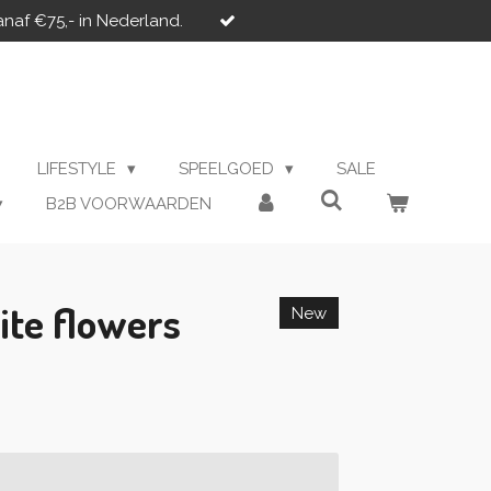
anaf €75,- in Nederland.
LIFESTYLE
SPEELGOED
SALE
B2B VOORWAARDEN
ite flowers
New