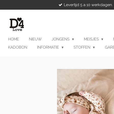
Levertijd 5 a 10 werkdagen.
Ga
direct
naar
de
hoofdinhoud
HOME
NIEUW
JONGENS
MEISJES
KADOBON
INFORMATIE
STOFFEN
GAR