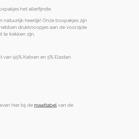
oxpakjes het allerfijnste.
 natuurlijk heerlijk! Onze boxpakjes zijn
 hebben drukknoopjes aan de voorzijde
 te trekken zijn.
ot van 95% Katoen en 5% Elastan.
 even hier bij de
maattabel
van de