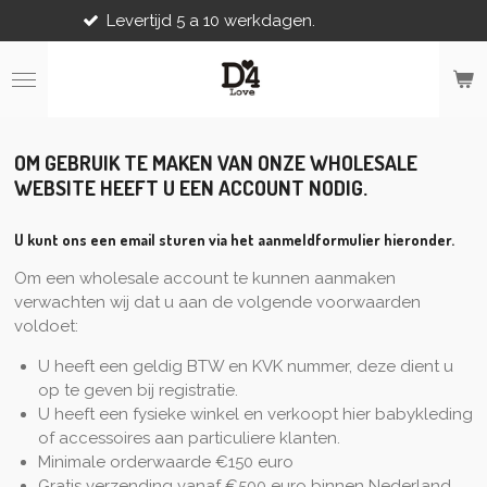
Levertijd 5 a 10 werkdagen.
Ga
direct
naar
de
hoofdinhoud
OM GEBRUIK TE MAKEN VAN ONZE WHOLESALE
WEBSITE HEEFT U EEN ACCOUNT NODIG.
U kunt ons een email sturen via het aanmeldformulier hieronder
.
Om een wholesale account te kunnen aanmaken
verwachten wij dat u aan de volgende voorwaarden
voldoet:
U heeft een geldig BTW en KVK nummer, deze dient u
op te geven bij registratie.
U heeft een fysieke winkel en verkoopt hier babykleding
of accessoires aan particuliere klanten.
Minimale orderwaarde €150 euro
Gratis verzending vanaf €500 euro binnen Nederland.