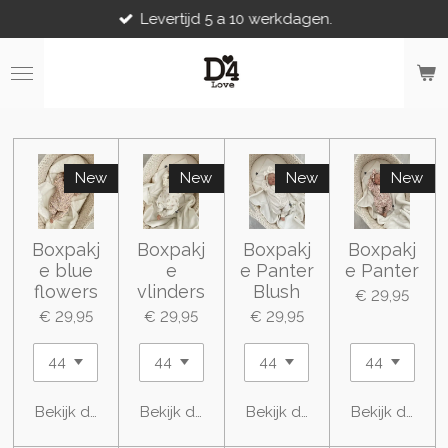
Levertijd 5 a 10 werkdagen.
Ga
direct
naar
de
hoofdinhoud
New
New
New
New
Boxpakj
Boxpakj
Boxpakj
Boxpakj
e blue
e
e Panter
e Panter
flowers
vlinders
Blush
€ 29,95
€ 29,95
€ 29,95
€ 29,95
Bekijk details
Bekijk details
Bekijk details
Bekijk details