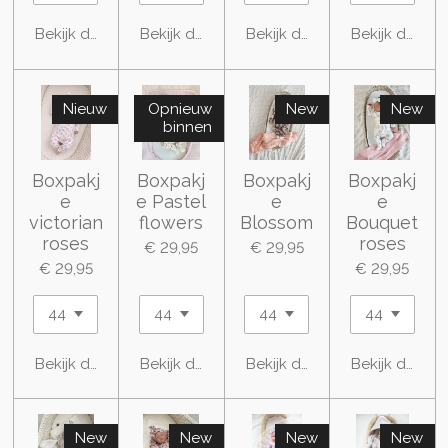
Bekijk details
Bekijk details
Bekijk details
Bekijk details
Nieuw
Opnieuw
New
New
binnen
Boxpakj
Boxpakj
Boxpakj
Boxpakj
e
e Pastel
e
e
victorian
flowers
Blossom
Bouquet
roses
roses
€ 29,95
€ 29,95
€ 29,95
€ 29,95
Bekijk details
Bekijk details
Bekijk details
Bekijk details
New
New
New
New