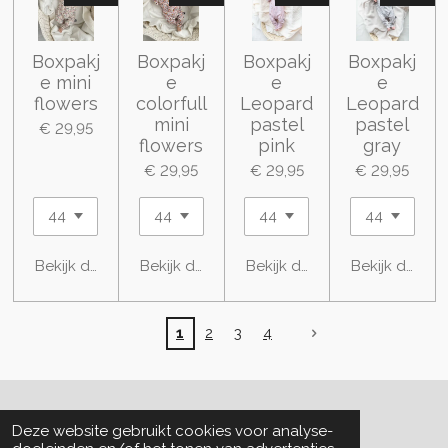
Boxpakj
Boxpakj
Boxpakj
Boxpakj
e mini
e
e
e
flowers
colorfull
Leopard
Leopard
mini
pastel
pastel
€ 29,95
flowers
pink
gray
€ 29,95
€ 29,95
€ 29,95
Bekijk details
Bekijk details
Bekijk details
Bekijk details
1
2
3
4
© 2020 - 2026 D4 Love
Deze website gebruikt cookies voor analyse-
Powered by
JouwWeb