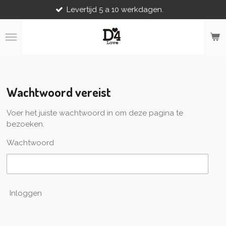
Levertijd 5 a 10 werkdagen.
Ga
direct
naar
de
hoofdinhoud
Wachtwoord vereist
Voer het juiste wachtwoord in om deze pagina te
bezoeken.
Wachtwoord
Inloggen