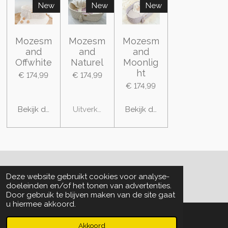
New
New
New
Mozesm
Mozesm
Mozesm
and
and
and
Offwhite
Naturel
Moonlig
ht
€ 174,99
€ 174,99
€ 174,99
Bekijk details
Uitverkocht
Bekijk details
© 2020 - 2026 D4 Love
Deze website gebruikt cookies voor analyse-
Powered by
JouwWeb
doeleinden en/of het tonen van advertenties.
Door gebruik te blijven maken van de site gaat
u hiermee akkoord.
Akkoord
E-mailadres
Kaart