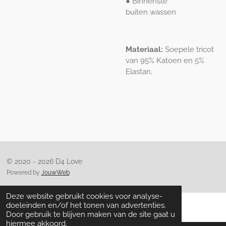
● Binnenste
buiten wassen
Materiaal:
Soepele tricot
van 95% Katoen en 5%
Elastan.
© 2020 - 2026 D4 Love
Powered by
JouwWeb
Deze website gebruikt cookies voor analyse-
doeleinden en/of het tonen van advertenties.
Door gebruik te blijven maken van de site gaat u
hiermee akkoord.