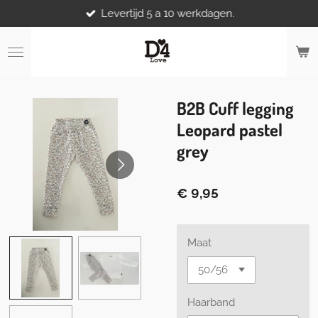
Levertijd 5 a 10 werkdagen.
Ga
direct
naar
de
hoofdinhoud
B2B Cuff legging
Leopard pastel
grey
€ 9,95
Maat
Haarband