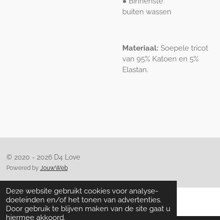
● Binnenste
buiten wassen
Materiaal:
Soepele tricot
van 95% Katoen en 5%
Elastan.
© 2020 - 2026 D4 Love
Powered by
JouwWeb
Deze website gebruikt cookies voor analyse-
doeleinden en/of het tonen van advertenties.
Door gebruik te blijven maken van de site gaat u
hiermee akkoord.