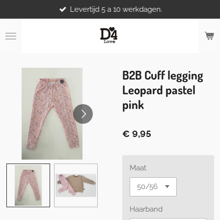
Levertijd 5 a 10 werkdagen.
Ga
direct
naar
de
hoofdinhoud
B2B Cuff legging
Leopard pastel
pink
€ 9,95
Maat
Haarband