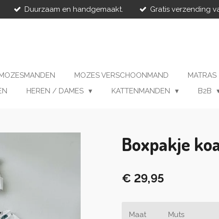
Duurzaam en handgemaakt.
Gratis verzending v
MOZESMANDEN
MOZES VERSCHOONMAND
MATRAS
EN
HEREN / DAMES
KATTENMANDEN
B2B
Boxpakje koa
€ 29,95
Maat
Muts