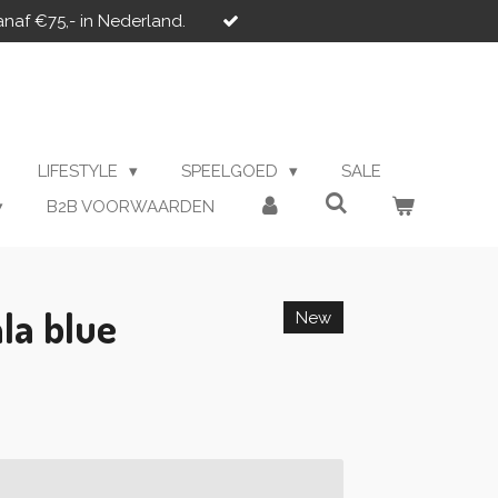
anaf €75,- in Nederland.
LIFESTYLE
SPEELGOED
SALE
B2B VOORWAARDEN
la blue
New