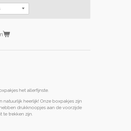
en
oxpakjes het allerfijnste.
 natuurlijk heerlijk! Onze boxpakjes zijn
 hebben drukknoopjes aan de voorzijde
 te trekken zijn.