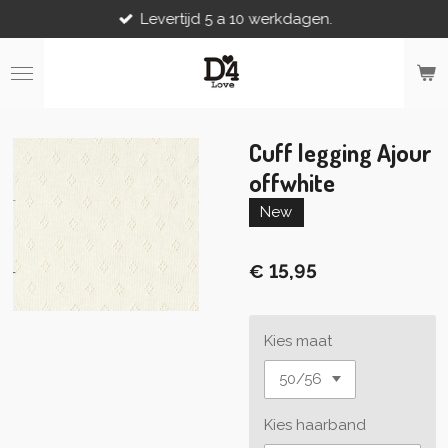
Levertijd 5 a 10 werkdagen.
Ga
direct
naar
de
hoofdinhoud
Cuff legging Ajour
offwhite
New
€ 15,95
Kies maat
Kies haarband