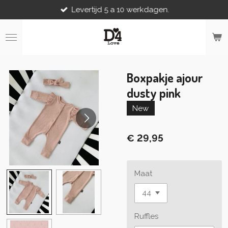
Levertijd 5 a 10 werkdagen.
Ga
direct
naar
de
hoofdinhoud
Boxpakje ajour
dusty pink
New
€ 29,95
Maat
Ruffles