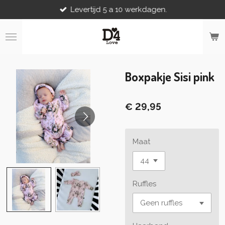
Levertijd 5 a 10 werkdagen.
Ga
direct
naar
de
hoofdinhoud
Boxpakje Sisi pink
€ 29,95
Maat
Ruffles