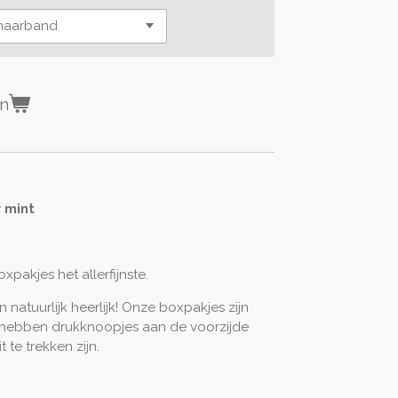
en
 mint
oxpakjes het allerfijnste.
 natuurlijk heerlijk! Onze boxpakjes zijn
 hebben drukknoopjes aan de voorzijde
 te trekken zijn.