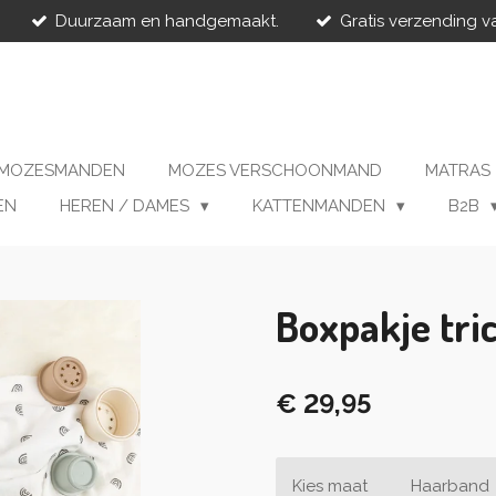
Duurzaam en handgemaakt.
Gratis verzending v
MOZESMANDEN
MOZES VERSCHOONMAND
MATRAS
EN
HEREN / DAMES
KATTENMANDEN
B2B
Boxpakje tri
€ 29,95
Kies maat
Haarband