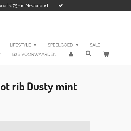
anaf €75,- in Nederland.
LIFESTYLE
SPEELGOED
SALE
B2B VOORWAARDEN
cot rib Dusty mint