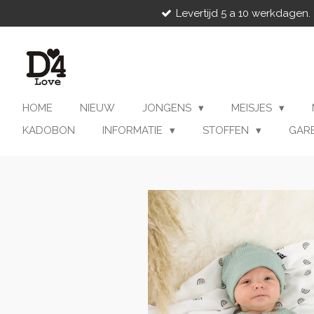
Levertijd 5 a 10 werkdagen.
Ga
direct
naar
de
hoofdinhoud
HOME
NIEUW
JONGENS
MEISJES
KADOBON
INFORMATIE
STOFFEN
GAR