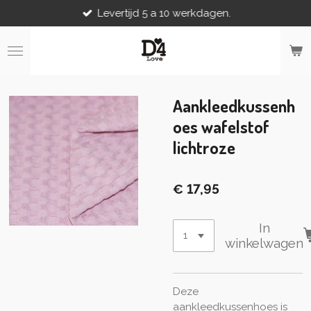
Levertijd 5 a 10 werkdagen.
Ga
direct
naar
de
hoofdinhoud
Aankleedkussenh
oes wafelstof
lichtroze
€ 17,95
In
winkelwagen
Deze
aankleedkussenhoes is