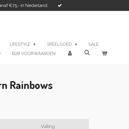
anaf €75,- in Nederland.
LIFESTYLE
SPEELGOED
SALE
B2B VOORWAARDEN
rn Rainbows
Vulling