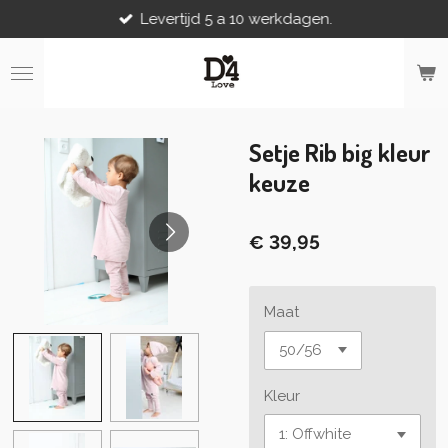
Levertijd 5 a 10 werkdagen.
Ga
direct
naar
de
hoofdinhoud
Setje Rib big kleur
keuze
€ 39,95
Maat
Kleur