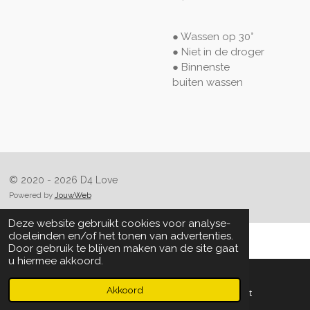
● Wassen op 30°
● Niet in de droger
● Binnenste
buiten
wassen
© 2020 - 2026 D4 Love
Powered by
JouwWeb
Deze website gebruikt cookies voor analyse-
doeleinden en/of het tonen van advertenties.
Door gebruik te blijven maken van de site gaat
u hiermee akkoord.
Akkoord
E-mailadres
Kaart