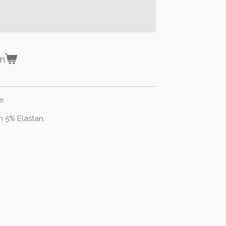
en
le.
 5% Elastan.