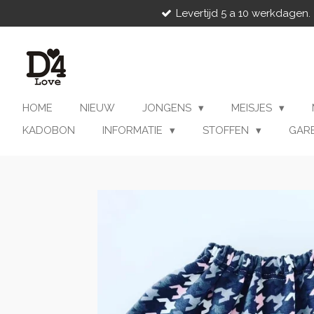
Levertijd 5 a 10 werkdagen.
Ga
direct
naar
de
hoofdinhoud
HOME
NIEUW
JONGENS
MEISJES
KADOBON
INFORMATIE
STOFFEN
GAR