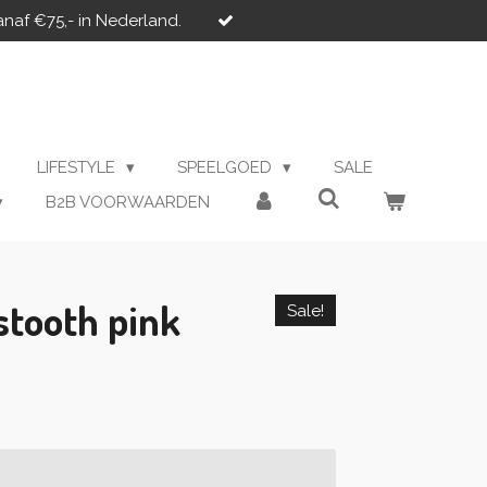
anaf €75,- in Nederland.
LIFESTYLE
SPEELGOED
SALE
B2B VOORWAARDEN
stooth pink
Sale!