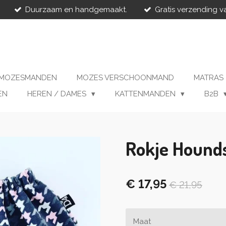
Duurzaam en handgemaakt.
Gratis verzending v
MOZESMANDEN
MOZES VERSCHOONMAND
MATRAS
EN
HEREN / DAMES
KATTENMANDEN
B2B
Rokje Hound
€ 17,95
€ 21,95
Maat