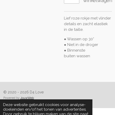
winkelwagen
Lief roze rokje met vlinder
details en zacht elastiek
in de taille.
● Wassen op 30°
● Niet in de droger
● Binnenste
buiten
wassen
© 2020 - 2026 D4 Love
Powered by
JouwWeb
Deze website gebruikt cookies voor analyse-
doeleinden en/of het tonen van advertenties.
Door gebruik te blijven maken van de site gaat