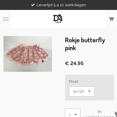
Levertijd 5 a 10 werkdagen.
Ga
direct
naar
de
hoofdinhoud
Rokje butterfly
pink
€ 24,95
Maat
In