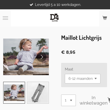
Levertijd 5 a 10 werkdagen.
Ga
direct
naar
de
hoofdinhoud
Maillot Lichtgrijs
€ 8,95
Maat
In
winkelwagen