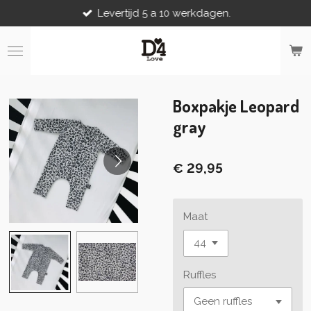
Levertijd 5 a 10 werkdagen.
Ga
direct
naar
de
hoofdinhoud
Boxpakje Leopard
gray
€ 29,95
Maat
Ruffles