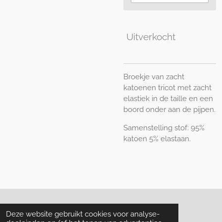
Uitverkocht
Broekje van zacht
katoenen tricot met zacht
elastiek in de taille en een
boord onder aan de pijpen.
Samenstelling stof: 95%
katoen 5% elastaan.
© 2020 - 2026 D4 Love
Deze website gebruikt cookies voor analyse-
Powered by
JouwWeb