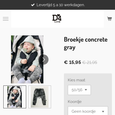
Levertijd 5 a 10 werkdagen.
Ga
direct
naar
de
hoofdinhoud
Broekje concrete
gray
€ 15,95
€ 21,95
Kies maat
Koordje