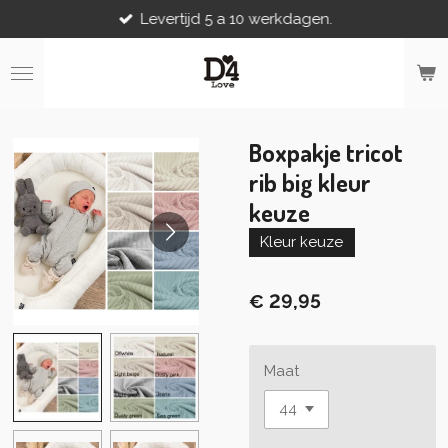
Levertijd 5 a 10 werkdagen.
Ga
direct
naar
de
hoofdinhoud
Boxpakje tricot
rib big kleur
keuze
Kleur keuze
€ 29,95
Maat