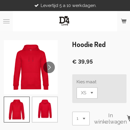
Levertijd 5 a 10 werkdagen.
Ga
direct
naar
de
hoofdinhoud
Hoodie Red
€ 39,95
Kies maat
In
winkelwagen