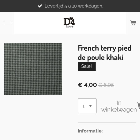
Levertijd 5 a 10 werkdagen.
Ga
direct
naar
de
hoofdinhoud
French terry pied
de poule khaki
Sale!
€ 4,00
€ 5,95
In
winkelwagen
Informatie: