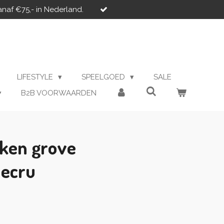
anaf €75,- in Nederland.
LIFESTYLE
SPEELGOED
SALE
B2B VOORWAARDEN
ken grove
 ecru