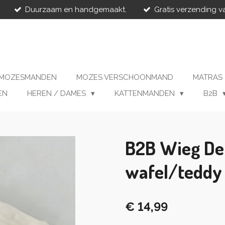
Duurzaam en handgemaakt.
Gratis verzending v
MOZESMANDEN
MOZES VERSCHOONMAND
MATRAS
EN
HEREN / DAMES
KATTENMANDEN
B2B
B2B Wieg De
wafel/teddy
€ 14,99