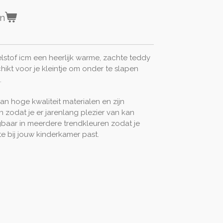
en
stof icm een heerlijk warme, zachte teddy
chikt voor je kleintje om onder te slapen
.
n hoge kwaliteit materialen en zijn
zodat je er jarenlang plezier van kan
gbaar in meerdere trendkleuren zodat je
e bij jouw kinderkamer past.
n