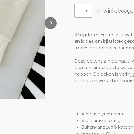
In winkelwag
Wiegdeken Ecru is van wafel
en is daarom bij uitstek ges
tijdens de koelere maanden
Deze dekens zijn gemaakt va
daarom eindeloos te wassen 
hebben. De deken is verkrij
kan kiezen welke het mooist
Afmeting 70x100cm
Stof samenstelling:
Buitenkant: 100% katoe
Voering: 100% PL