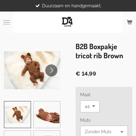
Duurzaam en handgemaakt.
Ga
direct
naar
de
hoofdinhoud
B2B Boxpakje
tricot rib Brown
€ 14,99
Maat
Muts