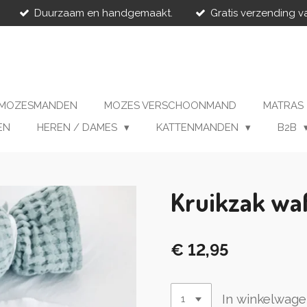
Duurzaam en handgemaakt.
Gratis verzending v
MOZESMANDEN
MOZES VERSCHOONMAND
MATRAS
EN
HEREN / DAMES
KATTENMANDEN
B2B
Kruikzak waf
€ 12,95
In winkelwag