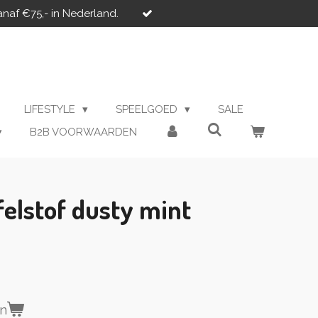
anaf €75,- in Nederland.
LIFESTYLE
SPEELGOED
SALE
B2B VOORWAARDEN
elstof dusty mint
en