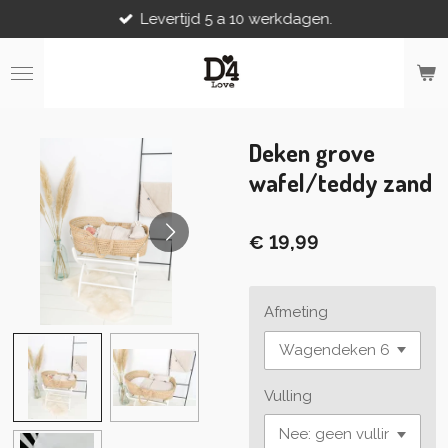
Levertijd 5 a 10 werkdagen.
Ga
direct
naar
de
hoofdinhoud
Deken grove
wafel/teddy zand
€ 19,99
Afmeting
Vulling