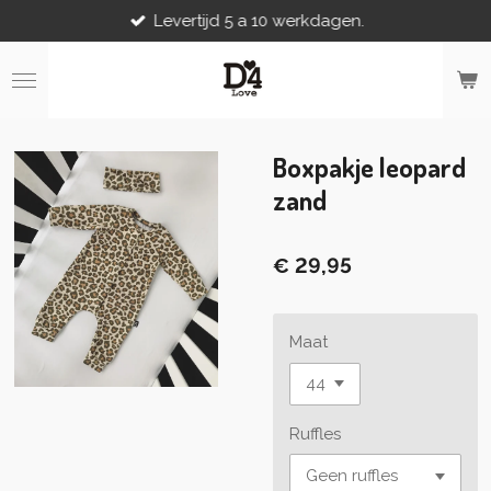
Levertijd 5 a 10 werkdagen.
Ga
direct
naar
de
hoofdinhoud
Boxpakje leopard
zand
€ 29,95
Maat
Ruffles