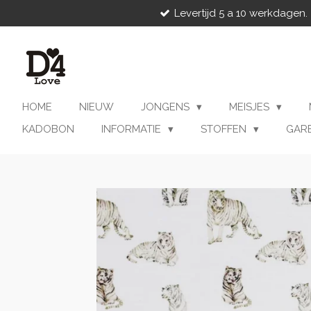
Levertijd 5 a 10 werkdagen.
Ga
direct
naar
de
hoofdinhoud
HOME
NIEUW
JONGENS
MEISJES
KADOBON
INFORMATIE
STOFFEN
GAR