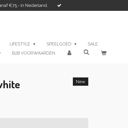
anaf €75,- in Nederland.
LIFESTYLE
SPEELGOED
SALE
B2B VOORWAARDEN
white
New