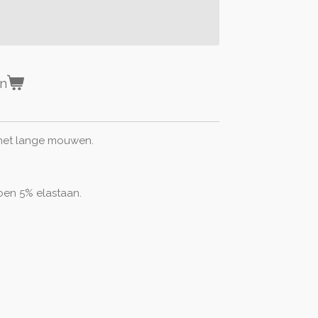
en
 met lange mouwen.
oen 5% elastaan.