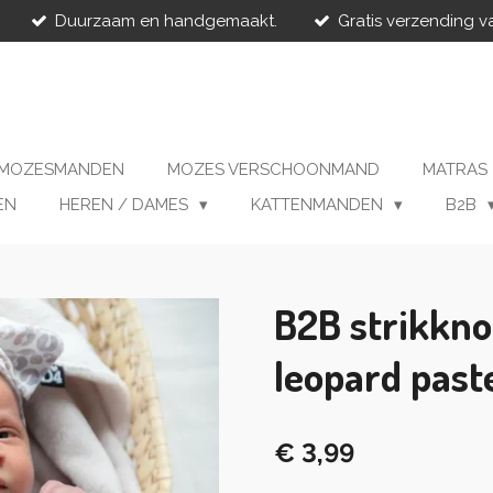
Duurzaam en handgemaakt.
Gratis verzending v
MOZESMANDEN
MOZES VERSCHOONMAND
MATRAS
EN
HEREN / DAMES
KATTENMANDEN
B2B
B2B strikkn
leopard past
€ 3,99