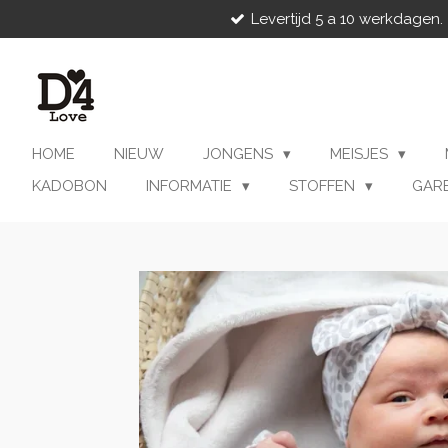
Levertijd 5 a 10 werkdagen.
Ga
direct
naar
de
hoofdinhoud
HOME
NIEUW
JONGENS
MEISJES
KADOBON
INFORMATIE
STOFFEN
GAR