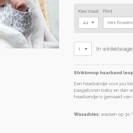
Kies maat
Print
In winkelwag
Strikknoop haarband leop
Een haarbandje voor jou kle
pasgeboren baby en dan wil j
haarbandje is gemaakt van ee
Wasadvies:
wassen op 30 °C