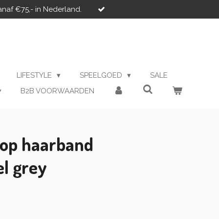
anaf €75,- in Nederland.
LIFESTYLE
SPEELGOED
SALE
B2B VOORWAARDEN
oop haarband
el grey