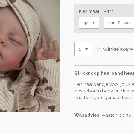
Kies maat
Print
In winkelwag
Strikknoop haarband hear
Een haarbandje voor jou kle
pasgeboren baby en dan wil j
haarbandje is gemaakt van ee
Wasadvies:
wassen op 30 °C