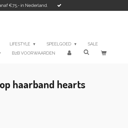
anaf €75,- in Nederland.
LIFESTYLE
SPEELGOED
SALE
B2B VOORWAARDEN
oop haarband hearts