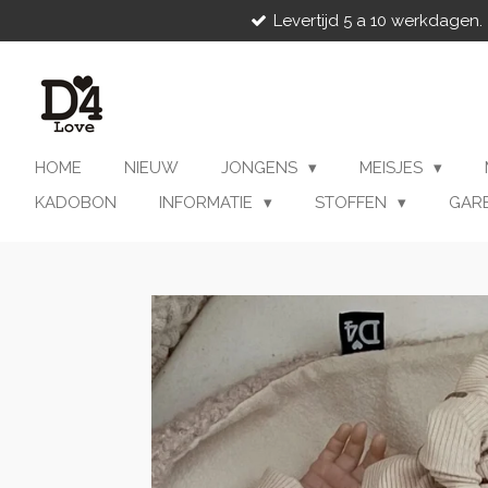
Levertijd 5 a 10 werkdagen.
Ga
direct
naar
de
hoofdinhoud
HOME
NIEUW
JONGENS
MEISJES
KADOBON
INFORMATIE
STOFFEN
GAR