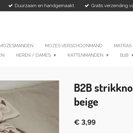
Duurzaam en handgemaakt.
Gratis verzending v
MOZESMANDEN
MOZES VERSCHOONMAND
MATRAS
EN
HEREN / DAMES
KATTENMANDEN
B2B
B2B strikkn
beige
€ 3,99