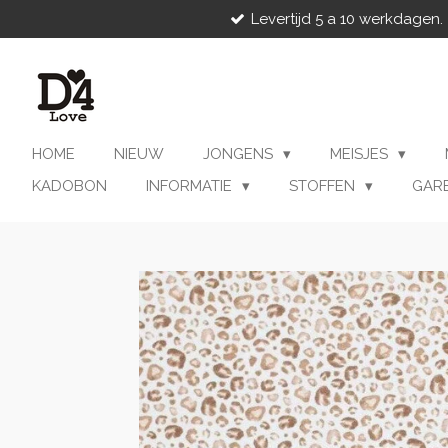
Levertijd 5 a 10 werkdagen.
Ga
direct
naar
de
hoofdinhoud
HOME
NIEUW
JONGENS
MEISJES
KADOBON
INFORMATIE
STOFFEN
GAR