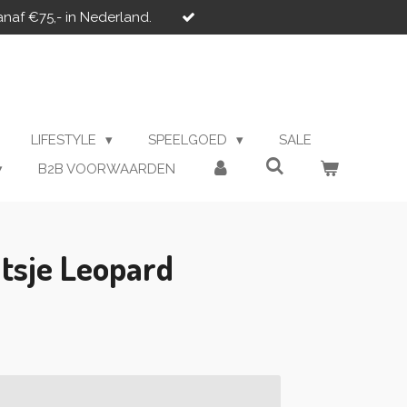
anaf €75,- in Nederland.
LIFESTYLE
SPEELGOED
SALE
B2B VOORWAARDEN
tsje Leopard