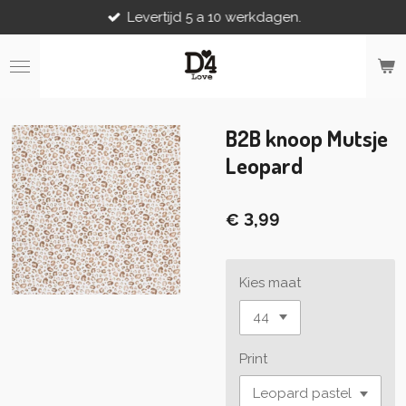
Levertijd 5 a 10 werkdagen.
Ga
direct
naar
de
hoofdinhoud
B2B knoop Mutsje
Leopard
€ 3,99
Kies maat
Print