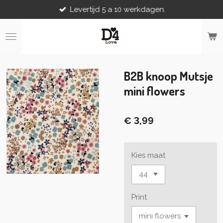
Levertijd 5 a 10 werkdagen.
Ga
direct
naar
de
hoofdinhoud
B2B knoop Mutsje
mini flowers
€ 3,99
Kies maat
Print