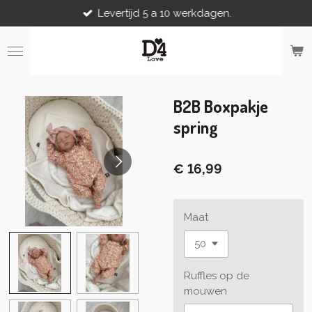
Levertijd 5 a 10 werkdagen.
Ga
direct
naar
de
hoofdinhoud
B2B Boxpakje
spring
€ 16,99
Maat
Ruffles op de
mouwen