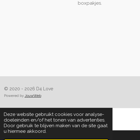
boxpakjes.
© 2020 - 2026 D4 Love
Powered by
JouwWeb
Deze website gebruikt cookies voor analyse-
doeleinden en/of het tonen van advertenties.
Door gebruik te blijven maken van de site gaat
u hiermee akkoord.