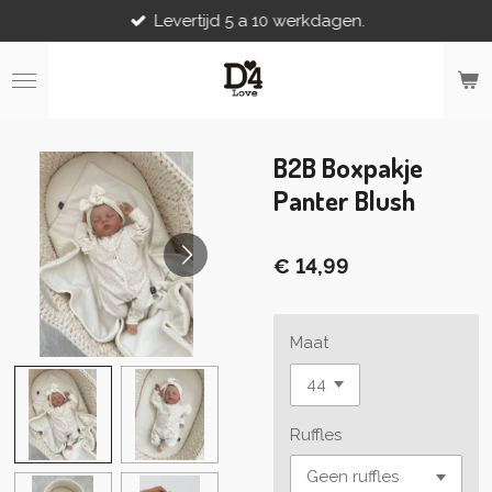
Levertijd 5 a 10 werkdagen.
Ga
direct
naar
de
hoofdinhoud
B2B Boxpakje
Panter Blush
€ 14,99
Maat
Ruffles