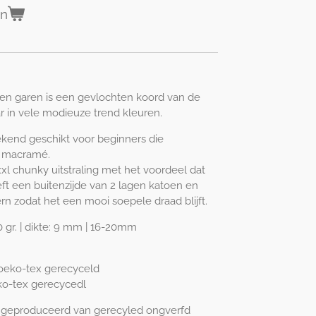
en
n garen is een gevlochten koord van de
ar in vele modieuze trend kleuren.
stekend geschikt voor beginners die
f macramé.
l chunky uitstraling met het voordeel dat
eft een buitenzijde van 2 lagen katoen en
n zodat het een mooi soepele draad blijft.
0 gr. | dikte: 9 mm | 16-20mm
 oeko-tex gerecyceld
ko-tex gerecycedl
 geproduceerd van gerecyled ongverfd