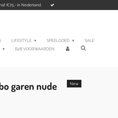
naf €75,- in Nederland.
S
LIFESTYLE
SPEELGOED
SALE
B
B2B VOORWAARDEN
bo garen nude
New