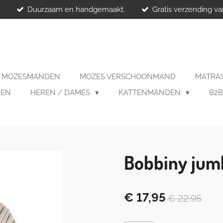
.
Duurzaam en handgemaakt.
Gratis verzending va
MOZESMANDEN
MOZES VERSCHOONMAND
MATRA
REN
HEREN / DAMES
KATTENMANDEN
B2
Bobbiny jum
€ 17,95
€ 22,95