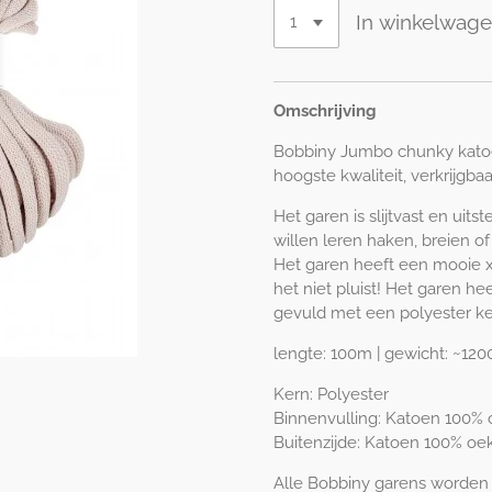
In winkelwag
Omschrijving
Bobbiny Jumbo chunky katoe
hoogste kwaliteit, verkrijgba
Het garen is slijtvast en uit
willen leren haken, breien o
Het garen heeft een mooie xx
het niet pluist! Het garen he
gevuld met een polyester ker
lengte: 100m | gewicht: ~120
Kern: Polyester
Binnenvulling: Katoen 100%
Buitenzijde: Katoen 100% oe
Alle Bobbiny garens worden