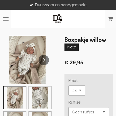
Duurzaam en handgemaakt.
Ga
direct
naar
de
hoofdinhoud
Boxpakje willow
New
€ 29,95
Maat
Ruffles