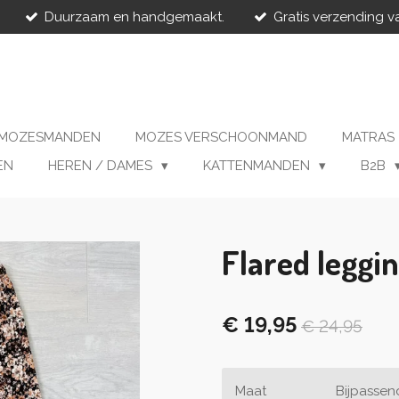
Duurzaam en handgemaakt.
Gratis verzending v
MOZESMANDEN
MOZES VERSCHOONMAND
MATRAS
EN
HEREN / DAMES
KATTENMANDEN
B2B
Flared leggi
€ 19,95
€ 24,95
Maat
Bijpasse