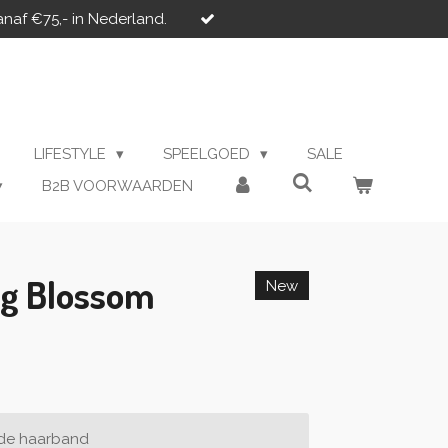
anaf €75,- in Nederland.
LIFESTYLE
SPEELGOED
SALE
B2B VOORWAARDEN
ng Blossom
New
nde haarband