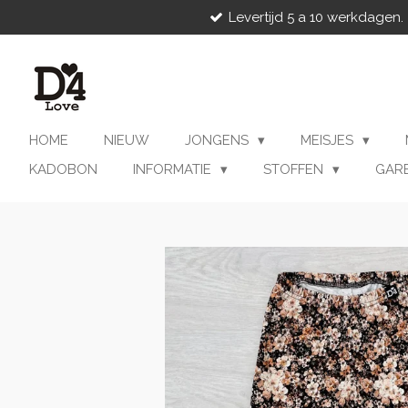
Levertijd 5 a 10 werkdagen.
Ga
direct
naar
de
hoofdinhoud
HOME
NIEUW
JONGENS
MEISJES
KADOBON
INFORMATIE
STOFFEN
GAR